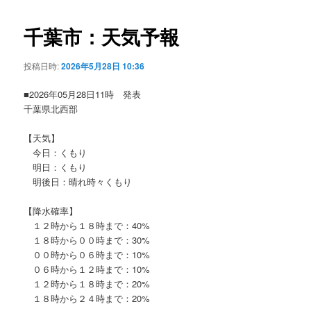
ビ
ゲ
千葉市：天気予報
ー
シ
投稿日時:
2026年5月28日 10:36
ョ
ン
■2026年05月28日11時 発表
千葉県北西部
【天気】
今日：くもり
明日：くもり
明後日：晴れ時々くもり
【降水確率】
１２時から１８時まで：40%
１８時から００時まで：30%
００時から０６時まで：10%
０６時から１２時まで：10%
１２時から１８時まで：20%
１８時から２４時まで：20%