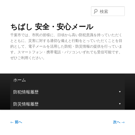
メ
イ
検
ン
索
コ
ちばし 安全・安心メール
ン
千葉市では、市民の皆様に、日頃から高い防犯意識を持っていただく
テ
とともに、災害に対する適切な備えと行動をとっていただくことを目
ン
的として、電子メールを活用した防犯・防災情報の提供を行っていま
ツ
す。スマートフォン・携帯電話・パソコンいずれでも受信可能です。
へ
ぜひご利用ください。
移
動
メ
ホーム
イ
ン
防犯情報履歴
メ
ニ
防災情報履歴
ュ
ー
投
←
前へ
次へ
→
稿
ナ