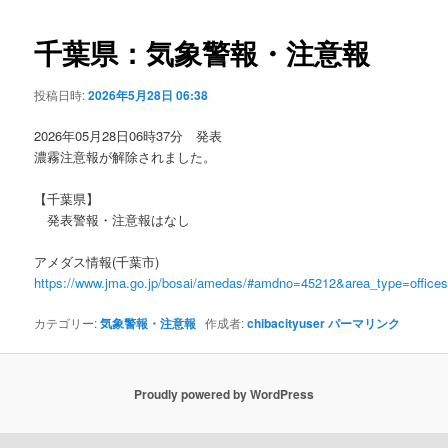
ビ
ゲ
千葉県：気象警報・注意報
ー
シ
投稿日時:
2026年5月28日 06:38
ョ
ン
2026年05月28日06時37分 発表
濃霧注意報が解除されました。
【千葉県】
発表警報・注意報はなし
アメダス情報(千葉市)
https://www.jma.go.jp/bosai/amedas/#amdno=45212&area_type=offic
カテゴリー:
気象警報・注意報
作成者:
chibacityuser
パーマリンク
Proudly powered by WordPress