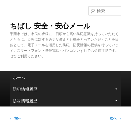
メ
イ
検
ン
索
コ
ちばし 安全・安心メール
ン
千葉市では、市民の皆様に、日頃から高い防犯意識を持っていただく
テ
とともに、災害に対する適切な備えと行動をとっていただくことを目
ン
的として、電子メールを活用した防犯・防災情報の提供を行っていま
ツ
す。スマートフォン・携帯電話・パソコンいずれでも受信可能です。
へ
ぜひご利用ください。
移
動
メ
ホーム
イ
ン
防犯情報履歴
メ
ニ
防災情報履歴
ュ
ー
投
←
前へ
次へ
→
稿
ナ