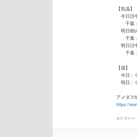
【気温】
今日日中
千葉：
明日朝の
千葉：
明日日中
千葉：
【波】
今日：０
明日：０
アメダス情
https://w
カテゴリー: