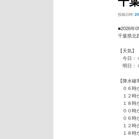
千
ー
シ
投稿日時:
2
ョ
ン
■2026年
千葉県北
【天気】
今日：く
明日：
【降水確
０６時か
１２時か
１８時か
００時か
０６時か
１２時か
１８時か