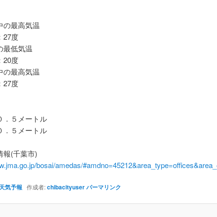
の最高気温
27度
最低気温
20度
の最高気温
27度
．５メートル
．５メートル
報(千葉市)
ww.jma.go.jp/bosai/amedas/#amdno=45212&area_type=offices&are
天気予報
作成者:
chibacityuser
パーマリンク