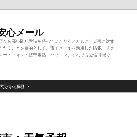
・安心メール
頃から高い防犯意識を持っていただくとともに、災害に対す
ただくことを目的として、電子メールを活用した防犯・防災
マートフォン・携帯電話・パソコンいずれでも受信可能で
防災情報履歴