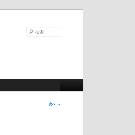
検
索
次へ
→