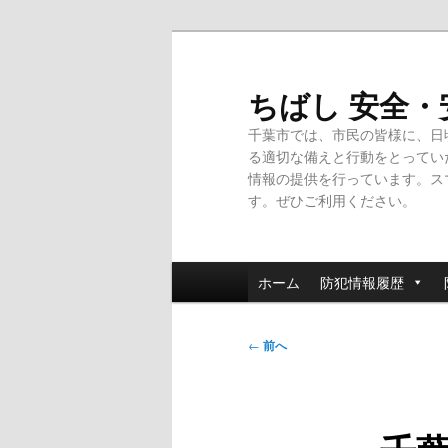
メ
イ
ン
ちばし 安全
コ
千葉市では、市民の皆様に、日
ン
る適切な備えと行動をとってい
テ
情報の提供を行っています。ス
ン
す。ぜひご利用ください。
ツ
へ
移
メ
動
ホーム
防犯情報履歴
イ
ン
投
メ
←
前へ
稿
ニ
ナ
ュ
ビ
ー
ゲ