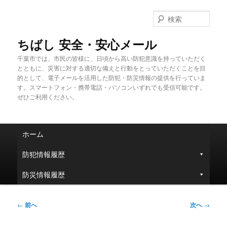
メ
イ
検
ン
索
コ
ちばし 安全・安心メール
ン
千葉市では、市民の皆様に、日頃から高い防犯意識を持っていただく
テ
とともに、災害に対する適切な備えと行動をとっていただくことを目
ン
的として、電子メールを活用した防犯・防災情報の提供を行っていま
ツ
す。スマートフォン・携帯電話・パソコンいずれでも受信可能です。
へ
ぜひご利用ください。
移
動
メ
ホーム
イ
ン
防犯情報履歴
メ
ニ
防災情報履歴
ュ
ー
投
←
前へ
次へ
→
稿
ナ