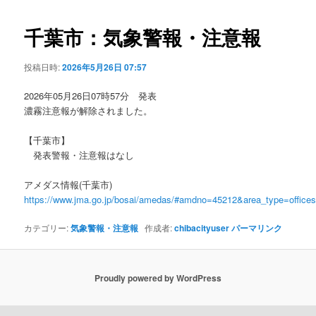
ビ
ゲ
千葉市：気象警報・注意報
ー
シ
投稿日時:
2026年5月26日 07:57
ョ
ン
2026年05月26日07時57分 発表
濃霧注意報が解除されました。
【千葉市】
発表警報・注意報はなし
アメダス情報(千葉市)
https://www.jma.go.jp/bosai/amedas/#amdno=45212&area_type=offic
カテゴリー:
気象警報・注意報
作成者:
chibacityuser
パーマリンク
Proudly powered by WordPress