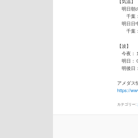
【気温】
明日朝の
千葉：
明日日中
千葉：
【波】
今夜：１
明日：０
明後日：
アメダス情
https://w
カテゴリー: