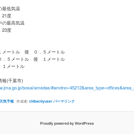
最低気温
21度
の最高気温
23度
メートル 後 ０．５メートル
．５メートル 後 １メートル
１メートル
報(千葉市)
ww.jma.go.jp/bosai/amedas/#amdno=45212&area_type=offices&are
天気予報
作成者:
chibacityuser
パーマリンク
Proudly powered by WordPress