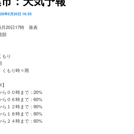
葉市：天気予報
026年5月20日 16:35
05月20日17時 発表
西部
くもり
雨
くもり時々雨
率】
ら００時まで：20%
ら０６時まで：60%
ら１２時まで：90%
ら１８時まで：80%
ら２４時まで：60%