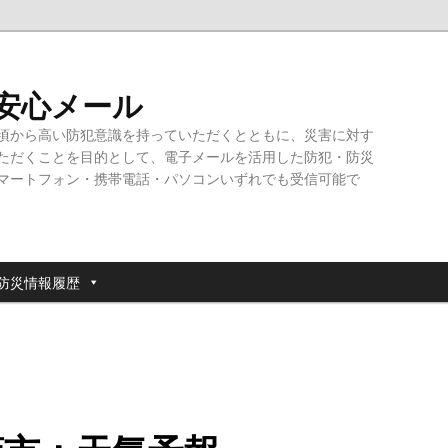
・安心メール
頃から高い防犯意識を持っていただくとともに、災害に対す
ただくことを目的として、電子メールを活用した防犯・防災
マートフォン・携帯電話・パソコンいずれでも受信可能で
防災情報履歴