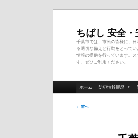
メ
イ
ン
ちばし 安全
コ
千葉市では、市民の皆様に、日
ン
る適切な備えと行動をとってい
テ
情報の提供を行っています。ス
ン
す。ぜひご利用ください。
ツ
へ
移
メ
動
ホーム
防犯情報履歴
イ
ン
投
メ
←
前へ
稿
ニ
ナ
ュ
ビ
ー
ゲ