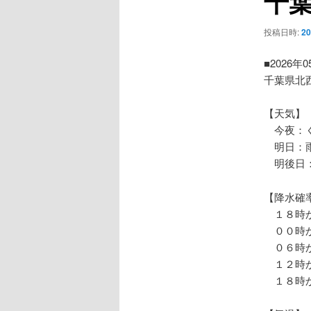
千
ー
シ
投稿日時:
2
ョ
ン
■2026年
千葉県北
【天気】
今夜：
明日：
明後日：
【降水確
１８時か
００時か
０６時か
１２時か
１８時か