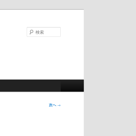
検
索
次へ
→