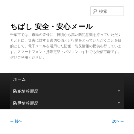
メ
イ
検
ン
索
コ
ちばし 安全・安心メール
ン
千葉市では、市民の皆様に、日頃から高い防犯意識を持っていただく
テ
とともに、災害に対する適切な備えと行動をとっていただくことを目
ン
的として、電子メールを活用した防犯・防災情報の提供を行っていま
ツ
す。スマートフォン・携帯電話・パソコンいずれでも受信可能です。
へ
ぜひご利用ください。
移
動
メ
ホーム
イ
ン
防犯情報履歴
メ
ニ
防災情報履歴
ュ
ー
投
←
前へ
次へ
→
稿
ナ