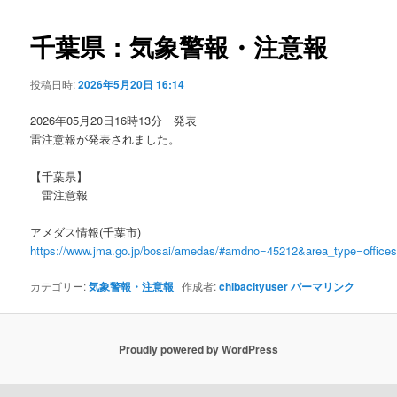
ビ
ゲ
千葉県：気象警報・注意報
ー
シ
投稿日時:
2026年5月20日 16:14
ョ
ン
2026年05月20日16時13分 発表
雷注意報が発表されました。
【千葉県】
雷注意報
アメダス情報(千葉市)
https://www.jma.go.jp/bosai/amedas/#amdno=45212&area_type=offic
カテゴリー:
気象警報・注意報
作成者:
chibacityuser
パーマリンク
Proudly powered by WordPress