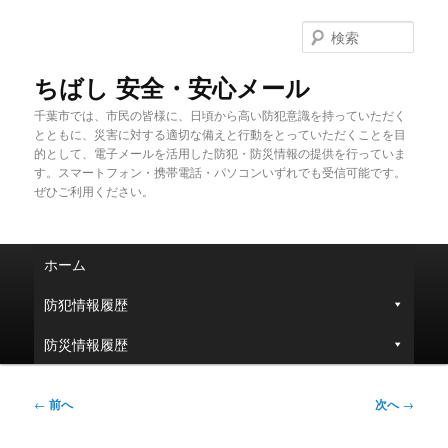
メ
イ
検
ン
索
コ
ちばし 安全・安心メール
ン
千葉市では、市民の皆様に、日頃から高い防犯意識を持っていただく
テ
とともに、災害に対する適切な備えと行動をとっていただくことを目
ン
的として、電子メールを活用した防犯・防災情報の提供を行っていま
ツ
す。スマートフォン・携帯電話・パソコンいずれでも受信可能です。
へ
ぜひご利用ください。
移
動
メ
ホーム
イ
ン
防犯情報履歴
メ
ニ
防災情報履歴
ュ
ー
投
←
前へ
次へ
→
稿
ナ