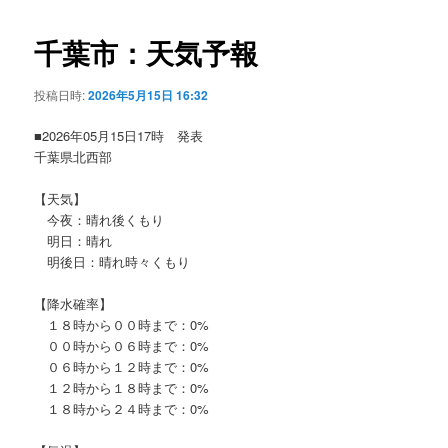
ビ
ゲ
千葉市：天気予報
ー
シ
投稿日時:
2026年5月15日 16:32
ョ
ン
■2026年05月15日17時 発表
千葉県北西部
【天気】
今夜：晴れ後くもり
明日：晴れ
明後日：晴れ時々くもり
【降水確率】
１８時から００時まで：0%
００時から０６時まで：0%
０６時から１２時まで：0%
１２時から１８時まで：0%
１８時から２４時まで：0%