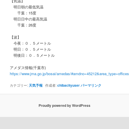
【気温】
明日朝の最低気温
千葉：15度
明日日中の最高気温
千葉：26度
【波】
今夜：０．５メートル
明日：０．５メートル
明後日：０．５メートル
アメダス情報(千葉市)
https://www.jma.go.jp/bosai/amedas/#amdno=45212&area_type=offic
カテゴリー:
天気予報
作成者:
chibacityuser
パーマリンク
Proudly powered by WordPress