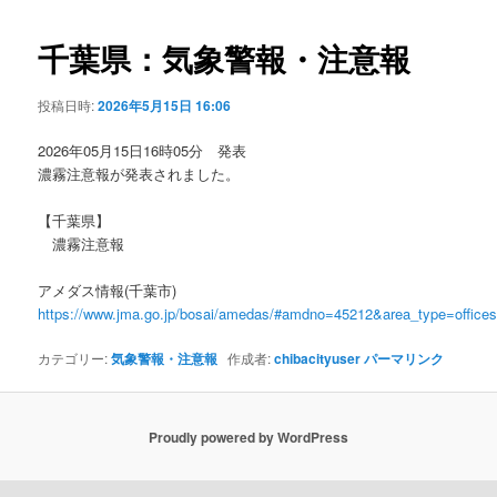
ビ
ゲ
千葉県：気象警報・注意報
ー
シ
投稿日時:
2026年5月15日 16:06
ョ
ン
2026年05月15日16時05分 発表
濃霧注意報が発表されました。
【千葉県】
濃霧注意報
アメダス情報(千葉市)
https://www.jma.go.jp/bosai/amedas/#amdno=45212&area_type=offic
カテゴリー:
気象警報・注意報
作成者:
chibacityuser
パーマリンク
Proudly powered by WordPress