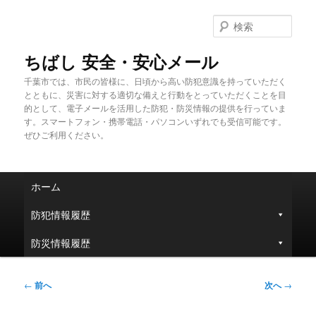
メ
イ
検
ン
索
コ
ちばし 安全・安心メール
ン
千葉市では、市民の皆様に、日頃から高い防犯意識を持っていただく
テ
とともに、災害に対する適切な備えと行動をとっていただくことを目
ン
的として、電子メールを活用した防犯・防災情報の提供を行っていま
ツ
す。スマートフォン・携帯電話・パソコンいずれでも受信可能です。
へ
ぜひご利用ください。
移
動
メ
ホーム
イ
ン
防犯情報履歴
メ
ニ
防災情報履歴
ュ
ー
投
←
前へ
次へ
→
稿
ナ