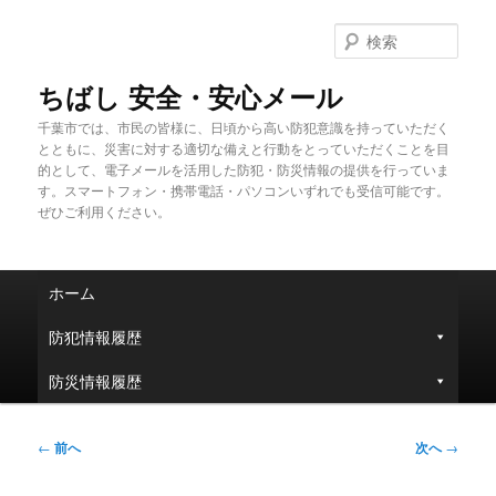
メ
イ
検
ン
索
コ
ちばし 安全・安心メール
ン
千葉市では、市民の皆様に、日頃から高い防犯意識を持っていただく
テ
とともに、災害に対する適切な備えと行動をとっていただくことを目
ン
的として、電子メールを活用した防犯・防災情報の提供を行っていま
ツ
す。スマートフォン・携帯電話・パソコンいずれでも受信可能です。
へ
ぜひご利用ください。
移
動
メ
ホーム
イ
ン
防犯情報履歴
メ
ニ
防災情報履歴
ュ
ー
投
←
前へ
次へ
→
稿
ナ