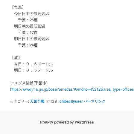
【気温】
今日日中の最高気温
千葉：26度
明日朝の最低気温
千葉：17度
明日日中の最高気温
千葉：24度
【波】
今日：０．５メートル
明日：０．５メートル
アメダス情報(千葉市)
https://www.jma.go.jp/bosai/amedas/#amdno=45212&area_type=offic
カテゴリー:
天気予報
作成者:
chibacityuser
パーマリンク
Proudly powered by WordPress