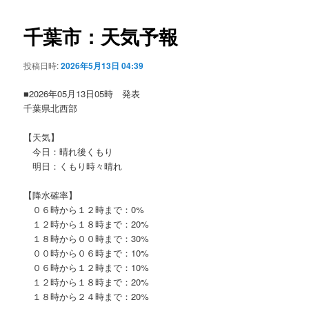
ビ
ゲ
千葉市：天気予報
ー
シ
投稿日時:
2026年5月13日 04:39
ョ
ン
■2026年05月13日05時 発表
千葉県北西部
【天気】
今日：晴れ後くもり
明日：くもり時々晴れ
【降水確率】
０６時から１２時まで：0%
１２時から１８時まで：20%
１８時から００時まで：30%
００時から０６時まで：10%
０６時から１２時まで：10%
１２時から１８時まで：20%
１８時から２４時まで：20%