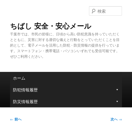
メ
イ
検
ン
索
コ
ちばし 安全・安心メール
ン
千葉市では、市民の皆様に、日頃から高い防犯意識を持っていただく
テ
とともに、災害に対する適切な備えと行動をとっていただくことを目
ン
的として、電子メールを活用した防犯・防災情報の提供を行っていま
ツ
す。スマートフォン・携帯電話・パソコンいずれでも受信可能です。
へ
ぜひご利用ください。
移
動
メ
ホーム
イ
ン
防犯情報履歴
メ
ニ
防災情報履歴
ュ
ー
投
←
前へ
次へ
→
稿
ナ