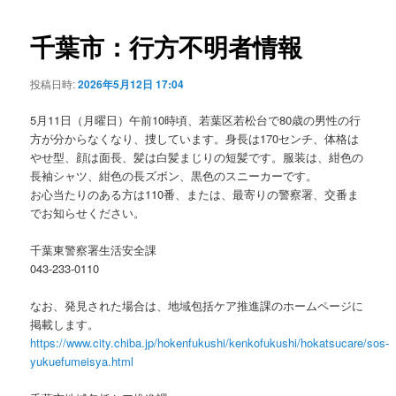
ビ
ゲ
千葉市：行方不明者情報
ー
シ
投稿日時:
2026年5月12日 17:04
ョ
ン
5月11日（月曜日）午前10時頃、若葉区若松台で80歳の男性の行
方が分からなくなり、捜しています。身長は170センチ、体格は
やせ型、顔は面長、髪は白髪まじりの短髪です。服装は、紺色の
長袖シャツ、紺色の長ズボン、黒色のスニーカーです。
お心当たりのある方は110番、または、最寄りの警察署、交番ま
でお知らせください。
千葉東警察署生活安全課
043-233-0110
なお、発見された場合は、地域包括ケア推進課のホームページに
掲載します。
https://www.city.chiba.jp/hokenfukushi/kenkofukushi/hokatsucare/sos-
yukuefumeisya.html