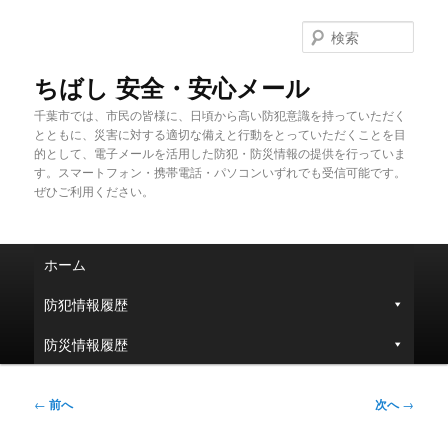
メ
イ
検
ン
索
コ
ちばし 安全・安心メール
ン
千葉市では、市民の皆様に、日頃から高い防犯意識を持っていただく
テ
とともに、災害に対する適切な備えと行動をとっていただくことを目
ン
的として、電子メールを活用した防犯・防災情報の提供を行っていま
ツ
す。スマートフォン・携帯電話・パソコンいずれでも受信可能です。
へ
ぜひご利用ください。
移
動
メ
ホーム
イ
ン
防犯情報履歴
メ
ニ
防災情報履歴
ュ
ー
投
←
前へ
次へ
→
稿
ナ