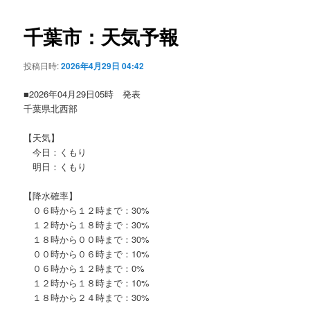
ビ
ゲ
千葉市：天気予報
ー
シ
投稿日時:
2026年4月29日 04:42
ョ
ン
■2026年04月29日05時 発表
千葉県北西部
【天気】
今日：くもり
明日：くもり
【降水確率】
０６時から１２時まで：30%
１２時から１８時まで：30%
１８時から００時まで：30%
００時から０６時まで：10%
０６時から１２時まで：0%
１２時から１８時まで：10%
１８時から２４時まで：30%