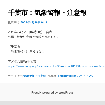
ビ
ゲ
千葉市：気象警報・注意報
ー
シ
投稿日時:
2026年4月29日 04:21
ョ
ン
2026年04月29日04時20分 発表
強風・波浪注意報が解除されました。
【千葉市】
発表警報・注意報はなし
アメダス情報(千葉市)
https://www.jma.go.jp/bosai/amedas/#amdno=45212&area_type=offic
カテゴリー:
気象警報・注意報
作成者:
chibacityuser
パーマリンク
Proudly powered by WordPress