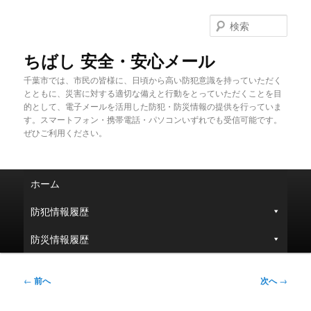
メ
イ
検
ン
索
コ
ちばし 安全・安心メール
ン
千葉市では、市民の皆様に、日頃から高い防犯意識を持っていただく
テ
とともに、災害に対する適切な備えと行動をとっていただくことを目
ン
的として、電子メールを活用した防犯・防災情報の提供を行っていま
ツ
す。スマートフォン・携帯電話・パソコンいずれでも受信可能です。
へ
ぜひご利用ください。
移
動
メ
ホーム
イ
ン
防犯情報履歴
メ
ニ
防災情報履歴
ュ
ー
投
←
前へ
次へ
→
稿
ナ