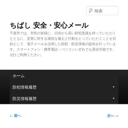
メ
イ
検
ン
索
コ
ちばし 安全・安心メール
ン
千葉市では、市民の皆様に、日頃から高い防犯意識を持っていただく
テ
とともに、災害に対する適切な備えと行動をとっていただくことを目
ン
的として、電子メールを活用した防犯・防災情報の提供を行っていま
ツ
す。スマートフォン・携帯電話・パソコンいずれでも受信可能です。
へ
ぜひご利用ください。
移
動
メ
ホーム
イ
ン
防犯情報履歴
メ
ニ
防災情報履歴
ュ
ー
投
←
前へ
次へ
→
稿
ナ