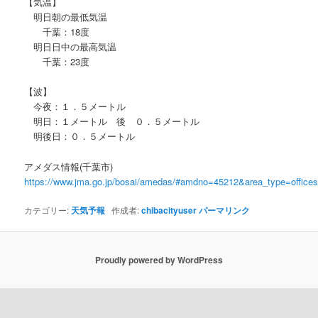
【気温】
明日朝の最低気温
千葉：18度
明日日中の最高気温
千葉：23度
【波】
今夜：１．５メートル
明日：１メートル 後 ０．５メートル
明後日：０．５メートル
アメダス情報(千葉市)
https://www.jma.go.jp/bosai/amedas/#amdno=45212&area_type=offic
カテゴリー:
天気予報
作成者:
chibacityuser
パーマリンク
Proudly powered by WordPress