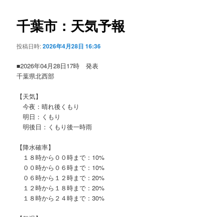
ビ
ゲ
千葉市：天気予報
ー
シ
投稿日時:
2026年4月28日 16:36
ョ
ン
■2026年04月28日17時 発表
千葉県北西部
【天気】
今夜：晴れ後くもり
明日：くもり
明後日：くもり後一時雨
【降水確率】
１８時から００時まで：10%
００時から０６時まで：10%
０６時から１２時まで：20%
１２時から１８時まで：20%
１８時から２４時まで：30%