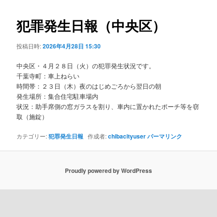
ビ
ゲ
犯罪発生日報（中央区）
ー
シ
投稿日時:
2026年4月28日 15:30
ョ
ン
中央区・４月２８日（火）の犯罪発生状況です。
千葉寺町：車上ねらい
時間帯：２３日（木）夜のはじめごろから翌日の朝
発生場所：集合住宅駐車場内
状況：助手席側の窓ガラスを割り、車内に置かれたポーチ等を窃
取（施錠）
カテゴリー:
犯罪発生日報
作成者:
chibacityuser
パーマリンク
Proudly powered by WordPress