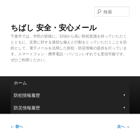
メ
イ
検
ン
索
コ
ちばし 安全・安心メール
ン
千葉市では、市民の皆様に、日頃から高い防犯意識を持っていただく
テ
とともに、災害に対する適切な備えと行動をとっていただくことを目
ン
的として、電子メールを活用した防犯・防災情報の提供を行っていま
ツ
す。スマートフォン・携帯電話・パソコンいずれでも受信可能です。
へ
ぜひご利用ください。
移
動
メ
ホーム
イ
ン
防犯情報履歴
メ
ニ
防災情報履歴
ュ
ー
投
←
前へ
次へ
→
稿
ナ