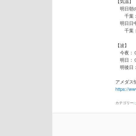
【気温】
明日朝の
千葉：
明日日中
千葉：
【波】
今夜：０
明日：０
明後日：
アメダス情
https://w
カテゴリー: