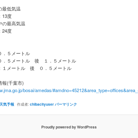
最低気温
13度
の最高気温
24度
．５メートル
．５メートル 後 １．５メートル
１メートル 後 ０．５メートル
報(千葉市)
ww.jma.go.jp/bosai/amedas/#amdno=45212&area_type=offices&are
天気予報
作成者:
chibacityuser
パーマリンク
Proudly powered by WordPress