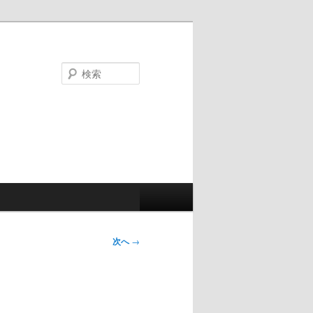
検
索
次へ
→