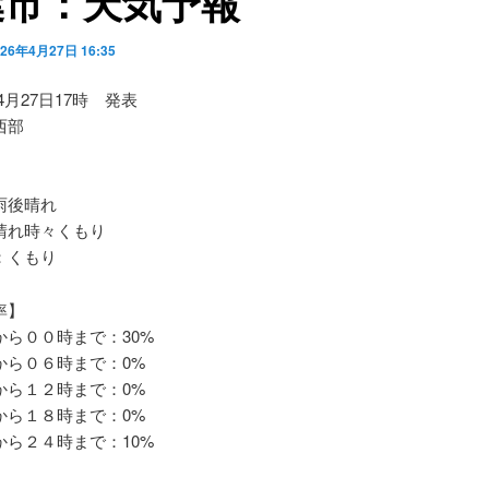
葉市：天気予報
026年4月27日 16:35
04月27日17時 発表
西部
雨後晴れ
れ時々くもり
：くもり
率】
ら００時まで：30%
ら０６時まで：0%
ら１２時まで：0%
ら１８時まで：0%
ら２４時まで：10%