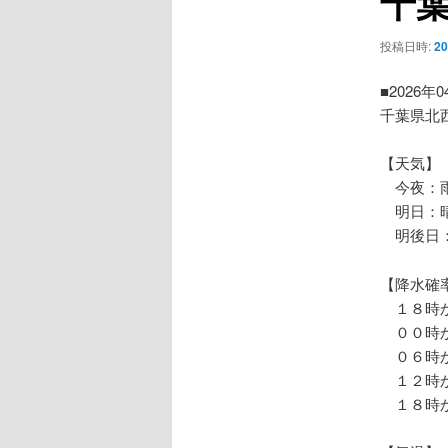
千
ー
シ
投稿日時:
2
ョ
ン
■2026年
千葉県北
【天気】
今夜：
明日：晴
明後日
【降水確
１８時か
００時か
０６時か
１２時か
１８時か