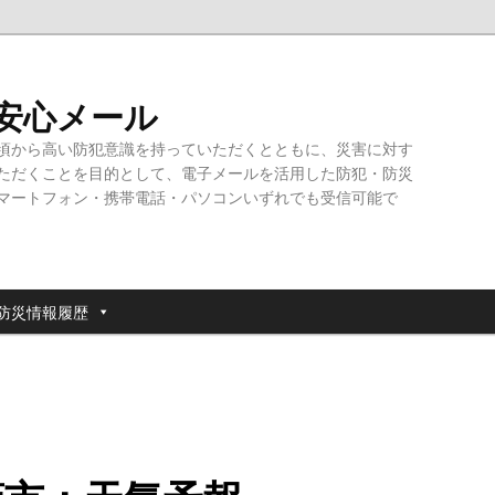
・安心メール
頃から高い防犯意識を持っていただくとともに、災害に対す
ただくことを目的として、電子メールを活用した防犯・防災
マートフォン・携帯電話・パソコンいずれでも受信可能で
防災情報履歴