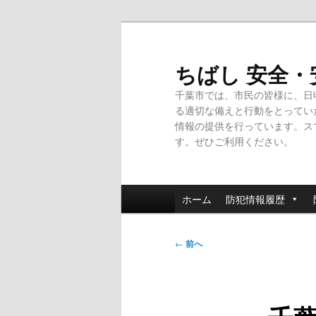
メ
イ
ン
ちばし 安全
コ
千葉市では、市民の皆様に、日
ン
る適切な備えと行動をとってい
テ
情報の提供を行っています。ス
ン
す。ぜひご利用ください。
ツ
へ
移
メ
動
ホーム
防犯情報履歴
イ
ン
投
メ
←
前へ
稿
ニ
ナ
ュ
ビ
ー
ゲ