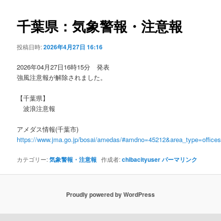
ビ
ゲ
千葉県：気象警報・注意報
ー
シ
投稿日時:
2026年4月27日 16:16
ョ
ン
2026年04月27日16時15分 発表
強風注意報が解除されました。
【千葉県】
波浪注意報
アメダス情報(千葉市)
https://www.jma.go.jp/bosai/amedas/#amdno=45212&area_type=offic
カテゴリー:
気象警報・注意報
作成者:
chibacityuser
パーマリンク
Proudly powered by WordPress