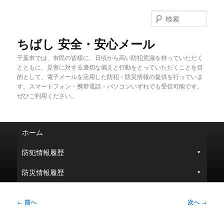
メ
イ
検
ン
索
コ
ちばし 安全・安心メール
ン
千葉市では、市民の皆様に、日頃から高い防犯意識を持っていただく
テ
とともに、災害に対する適切な備えと行動をとっていただくことを目
ン
的として、電子メールを活用した防犯・防災情報の提供を行っていま
ツ
す。スマートフォン・携帯電話・パソコンいずれでも受信可能です。
へ
ぜひご利用ください。
移
動
メ
ホーム
イ
ン
防犯情報履歴
メ
ニ
防災情報履歴
ュ
ー
投
←
前へ
次へ
→
稿
ナ