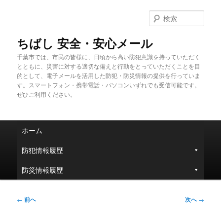
メ
イ
検
ン
索
コ
ちばし 安全・安心メール
ン
千葉市では、市民の皆様に、日頃から高い防犯意識を持っていただく
テ
とともに、災害に対する適切な備えと行動をとっていただくことを目
ン
的として、電子メールを活用した防犯・防災情報の提供を行っていま
ツ
す。スマートフォン・携帯電話・パソコンいずれでも受信可能です。
へ
ぜひご利用ください。
移
動
メ
ホーム
イ
ン
防犯情報履歴
メ
ニ
防災情報履歴
ュ
ー
投
←
前へ
次へ
→
稿
ナ