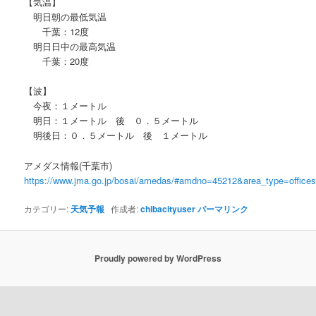
【気温】
明日朝の最低気温
千葉：12度
明日日中の最高気温
千葉：20度
【波】
今夜：１メートル
明日：１メートル 後 ０．５メートル
明後日：０．５メートル 後 １メートル
アメダス情報(千葉市)
https://www.jma.go.jp/bosai/amedas/#amdno=45212&area_type=offic
カテゴリー:
天気予報
作成者:
chibacityuser
パーマリンク
Proudly powered by WordPress