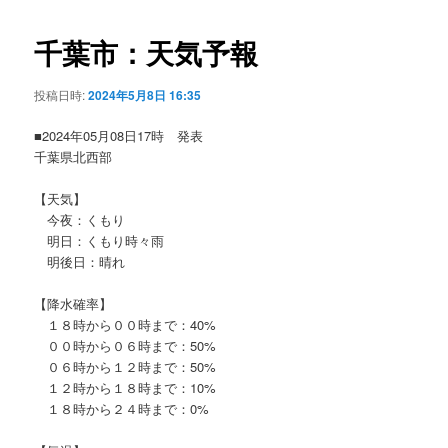
ビ
ゲ
千葉市：天気予報
ー
シ
投稿日時:
2024年5月8日 16:35
ョ
ン
■2024年05月08日17時 発表
千葉県北西部
【天気】
今夜：くもり
明日：くもり時々雨
明後日：晴れ
【降水確率】
１８時から００時まで：40%
００時から０６時まで：50%
０６時から１２時まで：50%
１２時から１８時まで：10%
１８時から２４時まで：0%