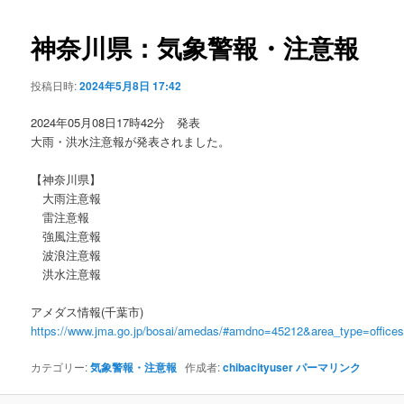
ビ
ゲ
神奈川県：気象警報・注意報
ー
シ
投稿日時:
2024年5月8日 17:42
ョ
ン
2024年05月08日17時42分 発表
大雨・洪水注意報が発表されました。
【神奈川県】
大雨注意報
雷注意報
強風注意報
波浪注意報
洪水注意報
アメダス情報(千葉市)
https://www.jma.go.jp/bosai/amedas/#amdno=45212&area_type=offic
カテゴリー:
気象警報・注意報
作成者:
chibacityuser
パーマリンク