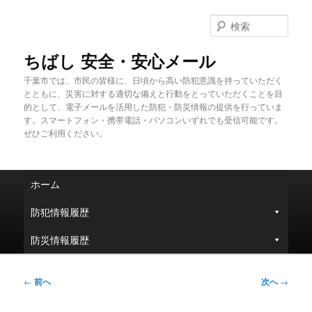
メ
イ
検
ン
索
コ
ちばし 安全・安心メール
ン
千葉市では、市民の皆様に、日頃から高い防犯意識を持っていただく
テ
とともに、災害に対する適切な備えと行動をとっていただくことを目
ン
的として、電子メールを活用した防犯・防災情報の提供を行っていま
ツ
す。スマートフォン・携帯電話・パソコンいずれでも受信可能です。
へ
ぜひご利用ください。
移
動
メ
ホーム
イ
ン
防犯情報履歴
メ
ニ
防災情報履歴
ュ
ー
投
←
前へ
次へ
→
稿
ナ