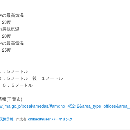
の最高気温
23度
最低気温
20度
の最高気温
25度
．５メートル
．５メートル 後 １メートル
０．５メートル
報(千葉市)
ww.jma.go.jp/bosai/amedas/#amdno=45212&area_type=offices&are
天気予報
作成者:
chibacityuser
パーマリンク