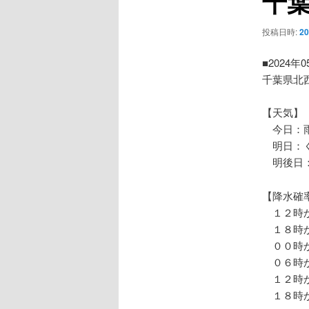
千
ー
シ
投稿日時:
2
ョ
ン
■2024年
千葉県北
【天気】
今日：雨
明日：く
明後日：
【降水確
１２時か
１８時か
００時か
０６時か
１２時か
１８時か