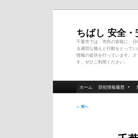
メ
イ
ン
ちばし 安全
コ
千葉市では、市民の皆様に、日
ン
る適切な備えと行動をとってい
テ
情報の提供を行っています。ス
ン
す。ぜひご利用ください。
ツ
へ
移
メ
動
ホーム
防犯情報履歴
イ
ン
投
メ
←
前へ
稿
ニ
ナ
ュ
ビ
ー
ゲ