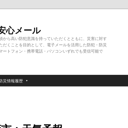
・安心メール
頃から高い防犯意識を持っていただくとともに、災害に対す
ただくことを目的として、電子メールを活用した防犯・防災
マートフォン・携帯電話・パソコンいずれでも受信可能で
防災情報履歴