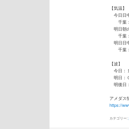
【気温】
今日日中
千葉：
明日朝の
千葉：
明日日中
千葉：
【波】
今日：１
明日：０
明後日：
アメダス情
https://w
カテゴリー: