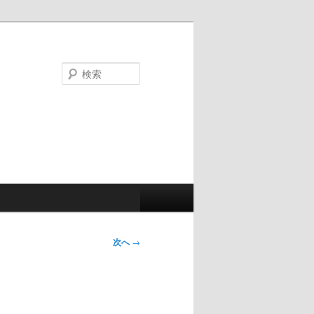
検
索
次へ
→