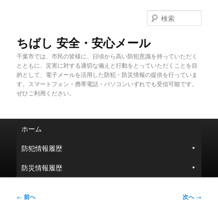
メ
イ
検
ン
索
コ
ちばし 安全・安心メール
ン
千葉市では、市民の皆様に、日頃から高い防犯意識を持っていただく
テ
とともに、災害に対する適切な備えと行動をとっていただくことを目
ン
的として、電子メールを活用した防犯・防災情報の提供を行っていま
ツ
す。スマートフォン・携帯電話・パソコンいずれでも受信可能です。
へ
ぜひご利用ください。
移
動
メ
ホーム
イ
ン
防犯情報履歴
メ
ニ
防災情報履歴
ュ
ー
投
←
前へ
次へ
→
稿
ナ