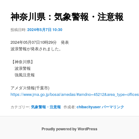
ビ
ゲ
神奈川県：気象警報・注意報
ー
シ
投稿日時:
2024年5月7日 10:30
ョ
ン
2024年05月07日10時29分 発表
波浪警報が発表されました。
【神奈川県】
波浪警報
強風注意報
アメダス情報(千葉市)
https://www.jma.go.jp/bosai/amedas/#amdno=45212&area_type=offic
カテゴリー:
気象警報・注意報
作成者:
chibacityuser
パーマリンク
Proudly powered by WordPress