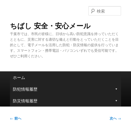
メ
イ
検
ン
索
コ
ちばし 安全・安心メール
ン
千葉市では、市民の皆様に、日頃から高い防犯意識を持っていただく
テ
とともに、災害に対する適切な備えと行動をとっていただくことを目
ン
的として、電子メールを活用した防犯・防災情報の提供を行っていま
ツ
す。スマートフォン・携帯電話・パソコンいずれでも受信可能です。
へ
ぜひご利用ください。
移
動
メ
ホーム
イ
ン
防犯情報履歴
メ
ニ
防災情報履歴
ュ
ー
投
←
前へ
次へ
→
稿
ナ