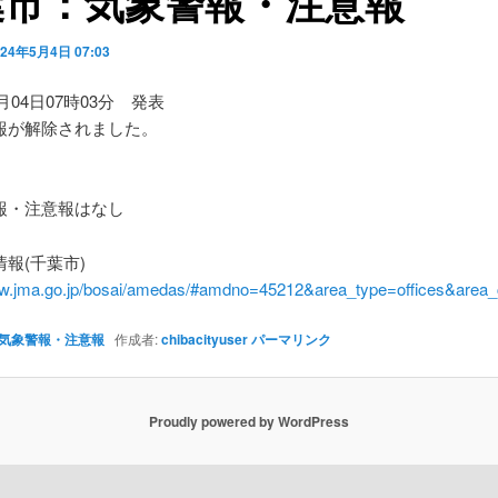
葉市：気象警報・注意報
024年5月4日 07:03
5月04日07時03分 発表
報が解除されました。
】
・注意報はなし
報(千葉市)
ww.jma.go.jp/bosai/amedas/#amdno=45212&area_type=offices&are
気象警報・注意報
作成者:
chibacityuser
パーマリンク
Proudly powered by WordPress