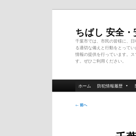
メ
イ
ン
ちばし 安全
コ
千葉市では、市民の皆様に、日
ン
る適切な備えと行動をとってい
テ
情報の提供を行っています。ス
ン
す。ぜひご利用ください。
ツ
へ
移
メ
動
ホーム
防犯情報履歴
イ
ン
投
メ
←
前へ
稿
ニ
ナ
ュ
ビ
ー
ゲ