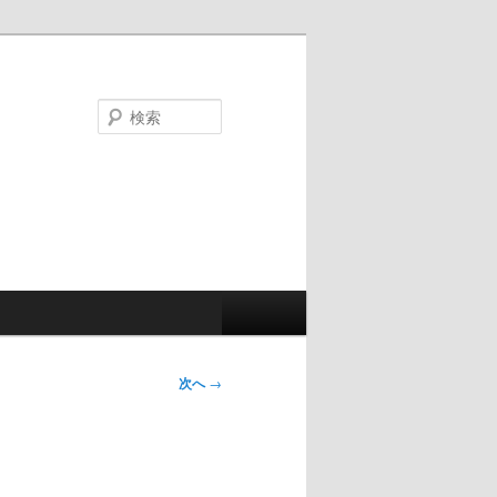
検
索
次へ
→