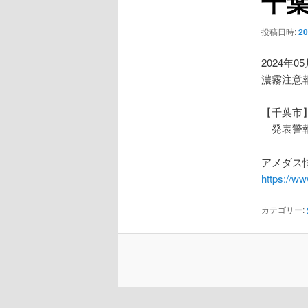
千
ー
シ
投稿日時:
2
ョ
ン
2024年0
濃霧注意
【千葉市
発表警報
アメダス情
https://w
カテゴリー: