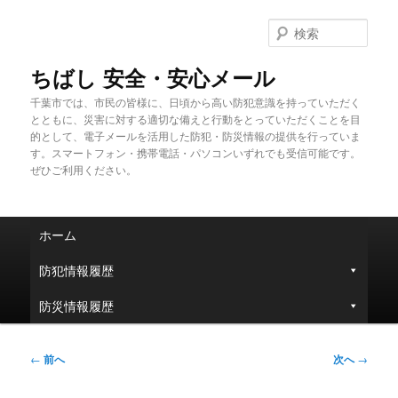
メ
イ
検
ン
索
コ
ちばし 安全・安心メール
ン
千葉市では、市民の皆様に、日頃から高い防犯意識を持っていただく
テ
とともに、災害に対する適切な備えと行動をとっていただくことを目
ン
的として、電子メールを活用した防犯・防災情報の提供を行っていま
ツ
す。スマートフォン・携帯電話・パソコンいずれでも受信可能です。
へ
ぜひご利用ください。
移
動
メ
ホーム
イ
ン
防犯情報履歴
メ
ニ
防災情報履歴
ュ
ー
投
←
前へ
次へ
→
稿
ナ