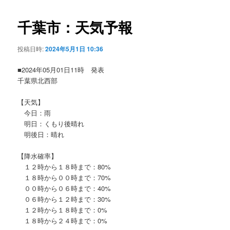
ビ
ゲ
千葉市：天気予報
ー
シ
投稿日時:
2024年5月1日 10:36
ョ
ン
■2024年05月01日11時 発表
千葉県北西部
【天気】
今日：雨
明日：くもり後晴れ
明後日：晴れ
【降水確率】
１２時から１８時まで：80%
１８時から００時まで：70%
００時から０６時まで：40%
０６時から１２時まで：30%
１２時から１８時まで：0%
１８時から２４時まで：0%