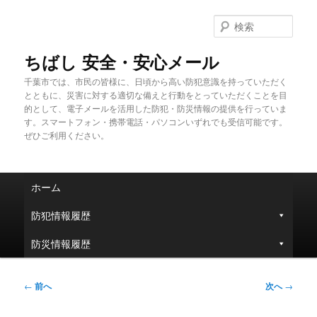
メ
イ
検
ン
索
コ
ちばし 安全・安心メール
ン
千葉市では、市民の皆様に、日頃から高い防犯意識を持っていただく
テ
とともに、災害に対する適切な備えと行動をとっていただくことを目
ン
的として、電子メールを活用した防犯・防災情報の提供を行っていま
ツ
す。スマートフォン・携帯電話・パソコンいずれでも受信可能です。
へ
ぜひご利用ください。
移
動
メ
ホーム
イ
ン
防犯情報履歴
メ
ニ
防災情報履歴
ュ
ー
投
←
前へ
次へ
→
稿
ナ