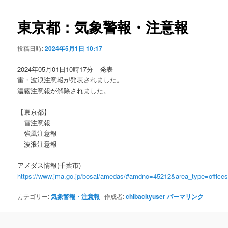
ビ
ゲ
東京都：気象警報・注意報
ー
シ
投稿日時:
2024年5月1日 10:17
ョ
ン
2024年05月01日10時17分 発表
雷・波浪注意報が発表されました。
濃霧注意報が解除されました。
【東京都】
雷注意報
強風注意報
波浪注意報
アメダス情報(千葉市)
https://www.jma.go.jp/bosai/amedas/#amdno=45212&area_type=offic
カテゴリー:
気象警報・注意報
作成者:
chibacityuser
パーマリンク