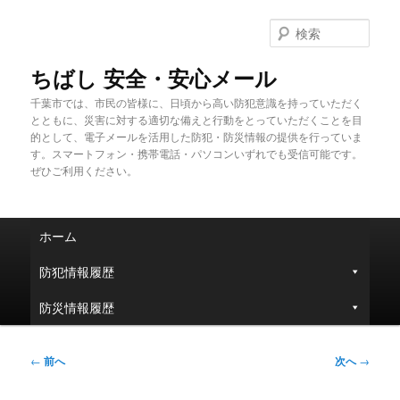
メ
イ
検
ン
索
コ
ちばし 安全・安心メール
ン
千葉市では、市民の皆様に、日頃から高い防犯意識を持っていただく
テ
とともに、災害に対する適切な備えと行動をとっていただくことを目
ン
的として、電子メールを活用した防犯・防災情報の提供を行っていま
ツ
す。スマートフォン・携帯電話・パソコンいずれでも受信可能です。
へ
ぜひご利用ください。
移
動
メ
ホーム
イ
ン
防犯情報履歴
メ
ニ
防災情報履歴
ュ
ー
投
←
前へ
次へ
→
稿
ナ