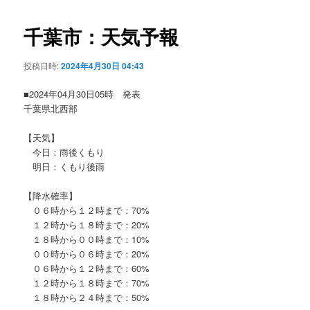
ビ
ゲ
千葉市：天気予報
ー
シ
投稿日時:
2024年4月30日 04:43
ョ
ン
■2024年04月30日05時 発表
千葉県北西部
【天気】
今日：雨後くもり
明日：くもり後雨
【降水確率】
０６時から１２時まで：70%
１２時から１８時まで：20%
１８時から００時まで：10%
００時から０６時まで：20%
０６時から１２時まで：60%
１２時から１８時まで：70%
１８時から２４時まで：50%