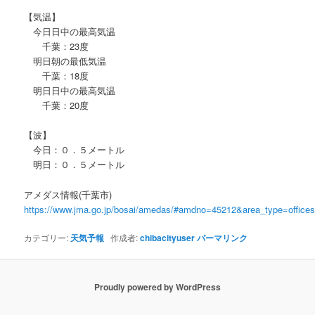
【気温】
今日日中の最高気温
千葉：23度
明日朝の最低気温
千葉：18度
明日日中の最高気温
千葉：20度
【波】
今日：０．５メートル
明日：０．５メートル
アメダス情報(千葉市)
https://www.jma.go.jp/bosai/amedas/#amdno=45212&area_type=offic
カテゴリー:
天気予報
作成者:
chibacityuser
パーマリンク
Proudly powered by WordPress