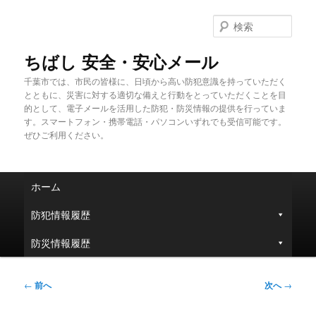
メ
イ
検
ン
索
コ
ちばし 安全・安心メール
ン
千葉市では、市民の皆様に、日頃から高い防犯意識を持っていただく
テ
とともに、災害に対する適切な備えと行動をとっていただくことを目
ン
的として、電子メールを活用した防犯・防災情報の提供を行っていま
ツ
す。スマートフォン・携帯電話・パソコンいずれでも受信可能です。
へ
ぜひご利用ください。
移
動
メ
ホーム
イ
ン
防犯情報履歴
メ
ニ
防災情報履歴
ュ
ー
投
←
前へ
次へ
→
稿
ナ