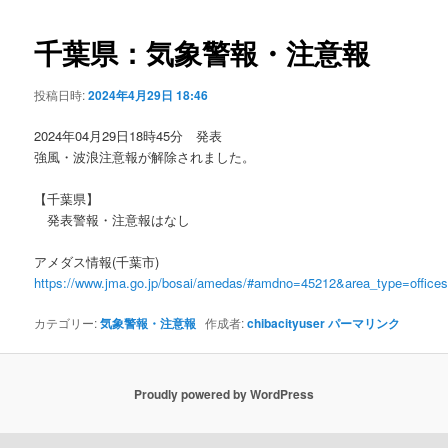
ビ
ゲ
千葉県：気象警報・注意報
ー
シ
投稿日時:
2024年4月29日 18:46
ョ
ン
2024年04月29日18時45分 発表
強風・波浪注意報が解除されました。
【千葉県】
発表警報・注意報はなし
アメダス情報(千葉市)
https://www.jma.go.jp/bosai/amedas/#amdno=45212&area_type=offic
カテゴリー:
気象警報・注意報
作成者:
chibacityuser
パーマリンク
Proudly powered by WordPress