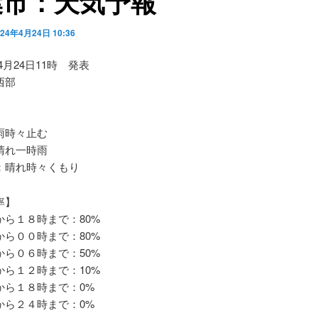
葉市：天気予報
024年4月24日 10:36
04月24日11時 発表
西部
時々止む
れ一時雨
晴れ時々くもり
率】
ら１８時まで：80%
ら００時まで：80%
ら０６時まで：50%
ら１２時まで：10%
ら１８時まで：0%
ら２４時まで：0%