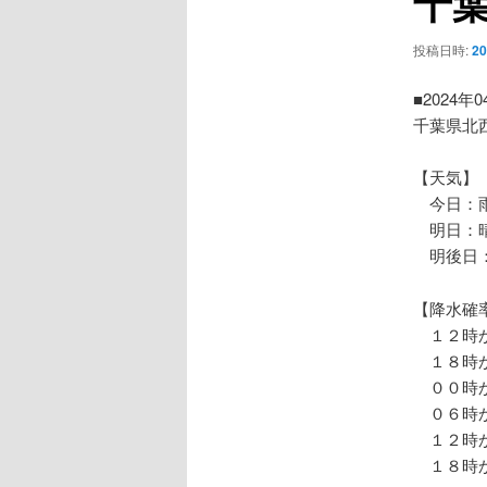
千
ー
シ
投稿日時:
2
ョ
ン
■2024年
千葉県北
【天気】
今日：雨
明日：晴
明後日：
【降水確
１２時か
１８時か
００時か
０６時か
１２時か
１８時か