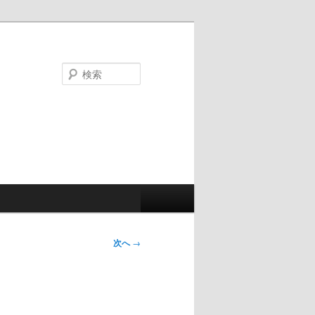
検
索
次へ
→