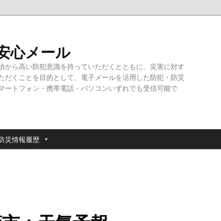
・安心メール
頃から高い防犯意識を持っていただくとともに、災害に対す
ただくことを目的として、電子メールを活用した防犯・防災
マートフォン・携帯電話・パソコンいずれでも受信可能で
防災情報履歴