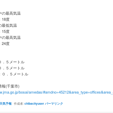
の最高気温
18度
最低気温
15度
の最高気温
24度
．５メートル
．５メートル
０．５メートル
報(千葉市)
ww.jma.go.jp/bosai/amedas/#amdno=45212&area_type=offices&are
天気予報
作成者:
chibacityuser
パーマリンク