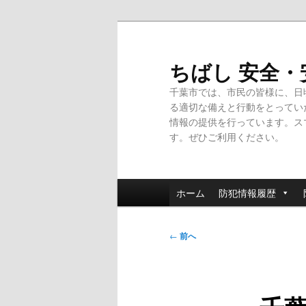
メ
イ
ン
ちばし 安全
コ
千葉市では、市民の皆様に、日
ン
る適切な備えと行動をとってい
テ
情報の提供を行っています。ス
ン
す。ぜひご利用ください。
ツ
へ
移
メ
動
ホーム
防犯情報履歴
イ
ン
投
メ
←
前へ
稿
ニ
ナ
ュ
ビ
ー
ゲ