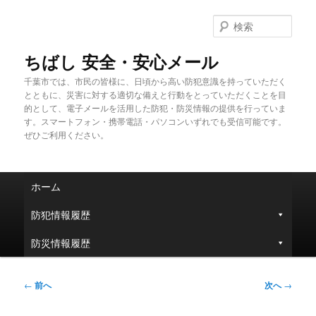
メ
イ
検
ン
索
コ
ちばし 安全・安心メール
ン
千葉市では、市民の皆様に、日頃から高い防犯意識を持っていただく
テ
とともに、災害に対する適切な備えと行動をとっていただくことを目
ン
的として、電子メールを活用した防犯・防災情報の提供を行っていま
ツ
す。スマートフォン・携帯電話・パソコンいずれでも受信可能です。
へ
ぜひご利用ください。
移
動
メ
ホーム
イ
ン
防犯情報履歴
メ
ニ
防災情報履歴
ュ
ー
投
←
前へ
次へ
→
稿
ナ