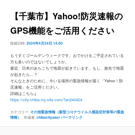
ビ
ゲ
【千葉市】Yahoo!防災速報の
ー
シ
GPS機能をご活用ください
ョ
ン
投稿日時:
2024年4月24日 14:00
もうすぐゴールデンウィークです。おでかけをご予定されている
方も多いのではないでしょうか。
最近、日本のあちこちで地震が起きています。もし、旅先で地震
が起きたら…？
そんなときのために、今いる場所の緊急情報が届く「Yahoo！防
災速報」をご活用ください。
詳細はこちら↓
https://city-chiba.my.site.com/?an240424
カテゴリー:
その他緊急情報（新型コロナウイルス感染症対策等の緊急
情報）
作成者:
chibacityuser
パーマリンク