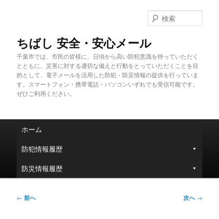
メ
イ
検
ン
索
コ
ちばし 安全・安心メール
ン
千葉市では、市民の皆様に、日頃から高い防犯意識を持っていただく
テ
とともに、災害に対する適切な備えと行動をとっていただくことを目
ン
的として、電子メールを活用した防犯・防災情報の提供を行っていま
ツ
す。スマートフォン・携帯電話・パソコンいずれでも受信可能です。
へ
ぜひご利用ください。
移
動
メ
ホーム
イ
ン
防犯情報履歴
メ
ニ
防災情報履歴
ュ
ー
投
←
前へ
次へ
→
稿
ナ