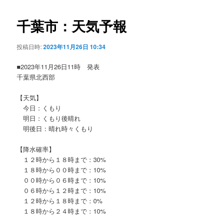
ビ
ゲ
千葉市：天気予報
ー
シ
投稿日時:
2023年11月26日 10:34
ョ
ン
■2023年11月26日11時 発表
千葉県北西部
【天気】
今日：くもり
明日：くもり後晴れ
明後日：晴れ時々くもり
【降水確率】
１２時から１８時まで：30%
１８時から００時まで：10%
００時から０６時まで：10%
０６時から１２時まで：10%
１２時から１８時まで：0%
１８時から２４時まで：10%