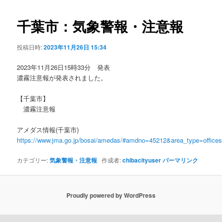
ビ
ゲ
千葉市：気象警報・注意報
ー
シ
投稿日時:
2023年11月26日 15:34
ョ
ン
2023年11月26日15時33分 発表
濃霧注意報が発表されました。
【千葉市】
濃霧注意報
アメダス情報(千葉市)
https://www.jma.go.jp/bosai/amedas/#amdno=45212&area_type=offic
カテゴリー:
気象警報・注意報
作成者:
chibacityuser
パーマリンク
Proudly powered by WordPress