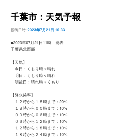
ビ
ゲ
千葉市：天気予報
ー
シ
投稿日時:
2023年7月21日 10:33
ョ
ン
■2023年07月21日11時 発表
千葉県北西部
【天気】
今日：くもり時々晴れ
明日：くもり時々晴れ
明後日：晴れ時々くもり
【降水確率】
１２時から１８時まで：20%
１８時から００時まで：10%
００時から０６時まで：10%
０６時から１２時まで：10%
１２時から１８時まで：10%
１８時から２４時まで：10%