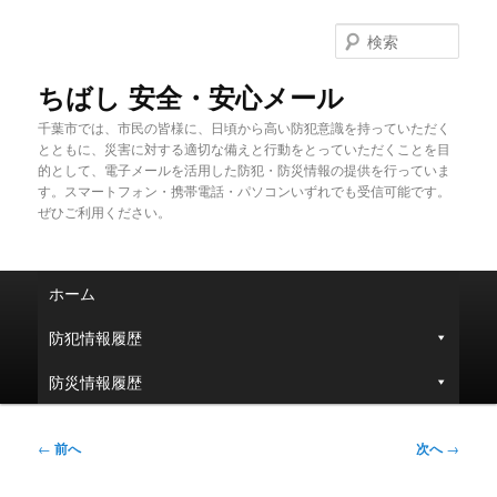
メ
イ
検
ン
索
コ
ちばし 安全・安心メール
ン
千葉市では、市民の皆様に、日頃から高い防犯意識を持っていただく
テ
とともに、災害に対する適切な備えと行動をとっていただくことを目
ン
的として、電子メールを活用した防犯・防災情報の提供を行っていま
ツ
す。スマートフォン・携帯電話・パソコンいずれでも受信可能です。
へ
ぜひご利用ください。
移
動
メ
ホーム
イ
ン
防犯情報履歴
メ
ニ
防災情報履歴
ュ
ー
投
←
前へ
次へ
→
稿
ナ