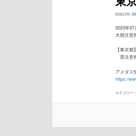
東
ー
シ
投稿日時:
2
ョ
ン
2023年0
大雨注意
【東京都
雷注意
アメダス情
https://w
カテゴリー: