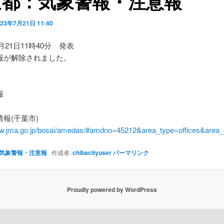
京都：気象警報・注意報
023年7月21日 11:40
7月21日11時40分 発表
報が解除されました。
】
報
報(千葉市)
ww.jma.go.jp/bosai/amedas/#amdno=45212&area_type=offices&are
気象警報・注意報
作成者:
chibacityuser
パーマリンク
Proudly powered by WordPress