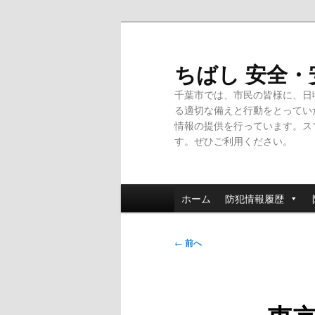
メ
イ
ン
ちばし 安全
コ
千葉市では、市民の皆様に、日
ン
る適切な備えと行動をとってい
テ
情報の提供を行っています。ス
ン
す。ぜひご利用ください。
ツ
へ
移
メ
動
ホーム
防犯情報履歴
イ
ン
投
メ
←
前へ
稿
ニ
ナ
ュ
ビ
ー
ゲ