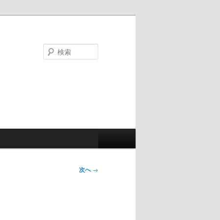
検
索
次へ
→