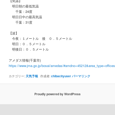
【気温】
明日朝の最低気温
千葉：24度
明日日中の最高気温
千葉：31度
【波】
今夜：１メートル 後 ０．５メートル
明日：０．５メートル
明後日：０．５メートル
アメダス情報(千葉市)
https://www.jma.go.jp/bosai/amedas/#amdno=45212&area_type=offic
カテゴリー:
天気予報
作成者:
chibacityuser
パーマリンク
Proudly powered by WordPress