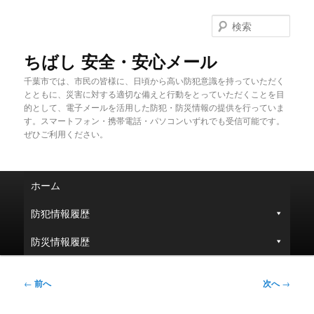
メ
イ
検
ン
索
コ
ちばし 安全・安心メール
ン
千葉市では、市民の皆様に、日頃から高い防犯意識を持っていただく
テ
とともに、災害に対する適切な備えと行動をとっていただくことを目
ン
的として、電子メールを活用した防犯・防災情報の提供を行っていま
ツ
す。スマートフォン・携帯電話・パソコンいずれでも受信可能です。
へ
ぜひご利用ください。
移
動
メ
ホーム
イ
ン
防犯情報履歴
メ
ニ
防災情報履歴
ュ
ー
投
←
前へ
次へ
→
稿
ナ