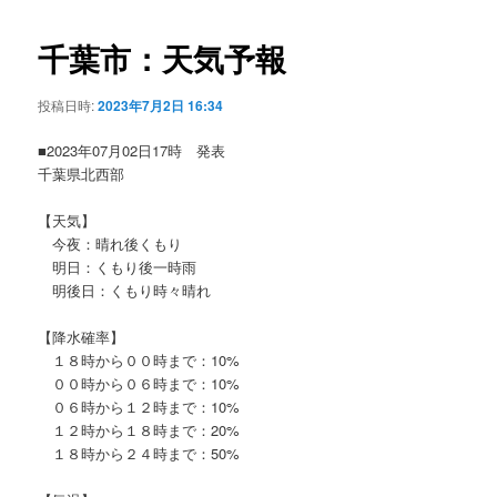
ビ
ゲ
千葉市：天気予報
ー
シ
投稿日時:
2023年7月2日 16:34
ョ
ン
■2023年07月02日17時 発表
千葉県北西部
【天気】
今夜：晴れ後くもり
明日：くもり後一時雨
明後日：くもり時々晴れ
【降水確率】
１８時から００時まで：10%
００時から０６時まで：10%
０６時から１２時まで：10%
１２時から１８時まで：20%
１８時から２４時まで：50%