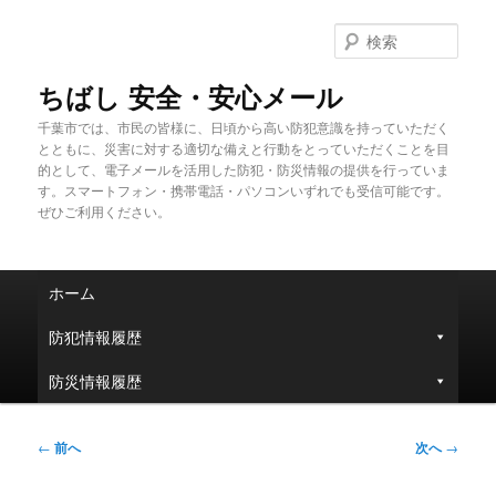
メ
イ
検
ン
索
コ
ちばし 安全・安心メール
ン
千葉市では、市民の皆様に、日頃から高い防犯意識を持っていただく
テ
とともに、災害に対する適切な備えと行動をとっていただくことを目
ン
的として、電子メールを活用した防犯・防災情報の提供を行っていま
ツ
す。スマートフォン・携帯電話・パソコンいずれでも受信可能です。
へ
ぜひご利用ください。
移
動
メ
ホーム
イ
ン
防犯情報履歴
メ
ニ
防災情報履歴
ュ
ー
投
←
前へ
次へ
→
稿
ナ