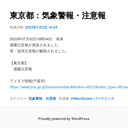
ビ
ゲ
東京都：気象警報・注意報
ー
シ
投稿日時:
2023年7月2日 16:04
ョ
ン
2023年07月02日16時04分 発表
濃霧注意報が発表されました。
雷・波浪注意報が解除されました。
【東京都】
濃霧注意報
アメダス情報(千葉市)
https://www.jma.go.jp/bosai/amedas/#amdno=45212&area_type=offic
カテゴリー:
気象警報・注意報
作成者:
chibacityuser
パーマリンク
Proudly powered by WordPress