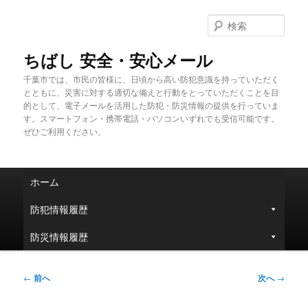
メ
イ
検
ン
索
コ
ちばし 安全・安心メール
ン
千葉市では、市民の皆様に、日頃から高い防犯意識を持っていただく
テ
とともに、災害に対する適切な備えと行動をとっていただくことを目
ン
的として、電子メールを活用した防犯・防災情報の提供を行っていま
ツ
す。スマートフォン・携帯電話・パソコンいずれでも受信可能です。
へ
ぜひご利用ください。
移
動
メ
ホーム
イ
ン
防犯情報履歴
メ
ニ
防災情報履歴
ュ
ー
投
←
前へ
次へ
→
稿
ナ