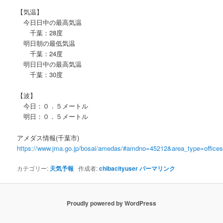
【気温】
今日日中の最高気温
千葉：28度
明日朝の最低気温
千葉：24度
明日日中の最高気温
千葉：30度
【波】
今日：０．５メートル
明日：０．５メートル
アメダス情報(千葉市)
https://www.jma.go.jp/bosai/amedas/#amdno=45212&area_type=offic
カテゴリー:
天気予報
作成者:
chibacityuser
パーマリンク
Proudly powered by WordPress