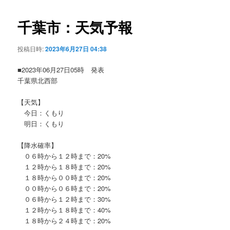
ビ
ゲ
千葉市：天気予報
ー
シ
投稿日時:
2023年6月27日 04:38
ョ
ン
■2023年06月27日05時 発表
千葉県北西部
【天気】
今日：くもり
明日：くもり
【降水確率】
０６時から１２時まで：20%
１２時から１８時まで：20%
１８時から００時まで：20%
００時から０６時まで：20%
０６時から１２時まで：30%
１２時から１８時まで：40%
１８時から２４時まで：20%