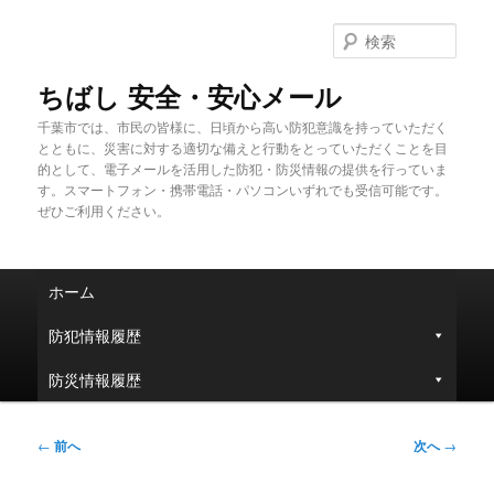
メ
イ
検
ン
索
コ
ちばし 安全・安心メール
ン
千葉市では、市民の皆様に、日頃から高い防犯意識を持っていただく
テ
とともに、災害に対する適切な備えと行動をとっていただくことを目
ン
的として、電子メールを活用した防犯・防災情報の提供を行っていま
ツ
す。スマートフォン・携帯電話・パソコンいずれでも受信可能です。
へ
ぜひご利用ください。
移
動
メ
ホーム
イ
ン
防犯情報履歴
メ
ニ
防災情報履歴
ュ
ー
投
←
前へ
次へ
→
稿
ナ