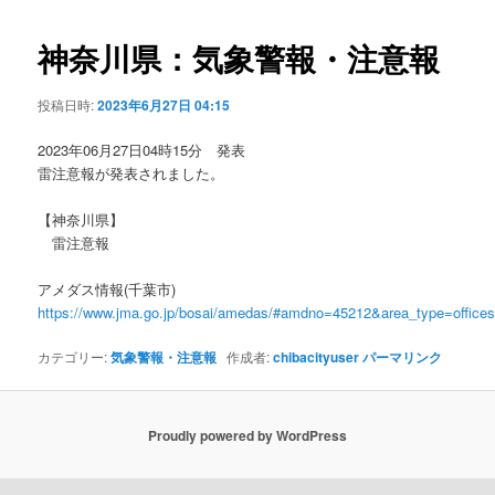
ビ
ゲ
神奈川県：気象警報・注意報
ー
シ
投稿日時:
2023年6月27日 04:15
ョ
ン
2023年06月27日04時15分 発表
雷注意報が発表されました。
【神奈川県】
雷注意報
アメダス情報(千葉市)
https://www.jma.go.jp/bosai/amedas/#amdno=45212&area_type=offic
カテゴリー:
気象警報・注意報
作成者:
chibacityuser
パーマリンク
Proudly powered by WordPress