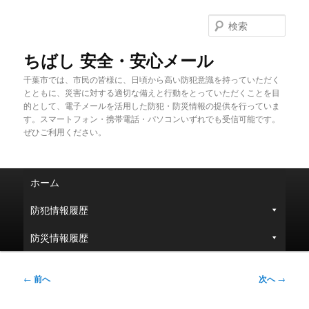
メ
イ
検
ン
索
コ
ちばし 安全・安心メール
ン
千葉市では、市民の皆様に、日頃から高い防犯意識を持っていただく
テ
とともに、災害に対する適切な備えと行動をとっていただくことを目
ン
的として、電子メールを活用した防犯・防災情報の提供を行っていま
ツ
す。スマートフォン・携帯電話・パソコンいずれでも受信可能です。
へ
ぜひご利用ください。
移
動
メ
ホーム
イ
ン
防犯情報履歴
メ
ニ
防災情報履歴
ュ
ー
投
←
前へ
次へ
→
稿
ナ