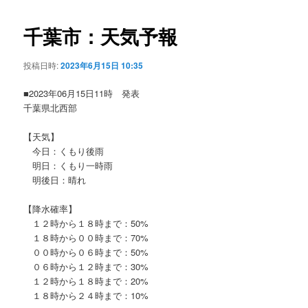
ビ
ゲ
千葉市：天気予報
ー
シ
投稿日時:
2023年6月15日 10:35
ョ
ン
■2023年06月15日11時 発表
千葉県北西部
【天気】
今日：くもり後雨
明日：くもり一時雨
明後日：晴れ
【降水確率】
１２時から１８時まで：50%
１８時から００時まで：70%
００時から０６時まで：50%
０６時から１２時まで：30%
１２時から１８時まで：20%
１８時から２４時まで：10%