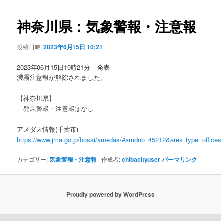
ビ
ゲ
神奈川県：気象警報・注意報
ー
シ
投稿日時:
2023年6月15日 10:21
ョ
ン
2023年06月15日10時21分 発表
濃霧注意報が解除されました。
【神奈川県】
発表警報・注意報はなし
アメダス情報(千葉市)
https://www.jma.go.jp/bosai/amedas/#amdno=45212&area_type=offic
カテゴリー:
気象警報・注意報
作成者:
chibacityuser
パーマリンク
Proudly powered by WordPress