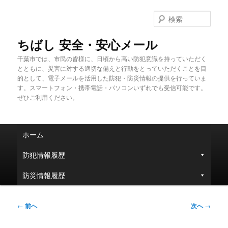
メ
イ
検
ン
索
コ
ちばし 安全・安心メール
ン
千葉市では、市民の皆様に、日頃から高い防犯意識を持っていただく
テ
とともに、災害に対する適切な備えと行動をとっていただくことを目
ン
的として、電子メールを活用した防犯・防災情報の提供を行っていま
ツ
す。スマートフォン・携帯電話・パソコンいずれでも受信可能です。
へ
ぜひご利用ください。
移
動
メ
ホーム
イ
ン
防犯情報履歴
メ
ニ
防災情報履歴
ュ
ー
投
←
前へ
次へ
→
稿
ナ