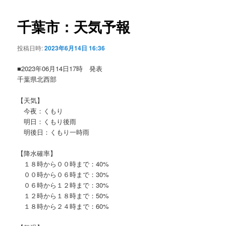
ビ
ゲ
千葉市：天気予報
ー
シ
投稿日時:
2023年6月14日 16:36
ョ
ン
■2023年06月14日17時 発表
千葉県北西部
【天気】
今夜：くもり
明日：くもり後雨
明後日：くもり一時雨
【降水確率】
１８時から００時まで：40%
００時から０６時まで：30%
０６時から１２時まで：30%
１２時から１８時まで：50%
１８時から２４時まで：60%