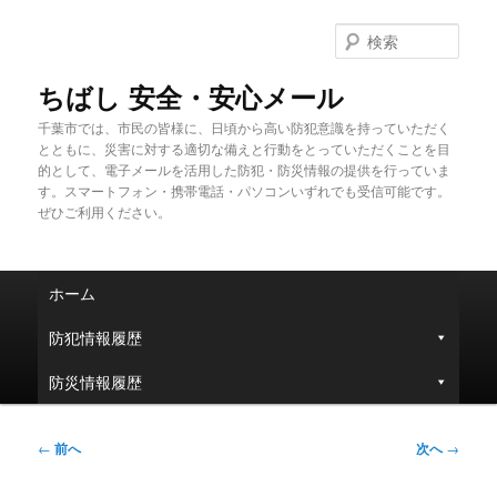
メ
イ
検
ン
索
コ
ちばし 安全・安心メール
ン
千葉市では、市民の皆様に、日頃から高い防犯意識を持っていただく
テ
とともに、災害に対する適切な備えと行動をとっていただくことを目
ン
的として、電子メールを活用した防犯・防災情報の提供を行っていま
ツ
す。スマートフォン・携帯電話・パソコンいずれでも受信可能です。
へ
ぜひご利用ください。
移
動
メ
ホーム
イ
ン
防犯情報履歴
メ
ニ
防災情報履歴
ュ
ー
投
←
前へ
次へ
→
稿
ナ