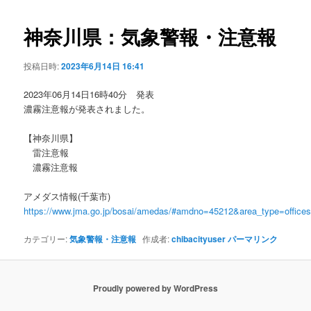
ビ
ゲ
神奈川県：気象警報・注意報
ー
シ
投稿日時:
2023年6月14日 16:41
ョ
ン
2023年06月14日16時40分 発表
濃霧注意報が発表されました。
【神奈川県】
雷注意報
濃霧注意報
アメダス情報(千葉市)
https://www.jma.go.jp/bosai/amedas/#amdno=45212&area_type=offic
カテゴリー:
気象警報・注意報
作成者:
chibacityuser
パーマリンク
Proudly powered by WordPress