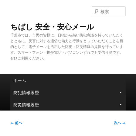
メ
イ
検
ン
索
コ
ちばし 安全・安心メール
ン
千葉市では、市民の皆様に、日頃から高い防犯意識を持っていただく
テ
とともに、災害に対する適切な備えと行動をとっていただくことを目
ン
的として、電子メールを活用した防犯・防災情報の提供を行っていま
ツ
す。スマートフォン・携帯電話・パソコンいずれでも受信可能です。
へ
ぜひご利用ください。
移
動
メ
ホーム
イ
ン
防犯情報履歴
メ
ニ
防災情報履歴
ュ
ー
投
←
前へ
次へ
→
稿
ナ