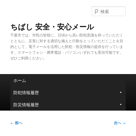
メ
イ
検
ン
索
コ
ちばし 安全・安心メール
ン
千葉市では、市民の皆様に、日頃から高い防犯意識を持っていただく
テ
とともに、災害に対する適切な備えと行動をとっていただくことを目
ン
的として、電子メールを活用した防犯・防災情報の提供を行っていま
ツ
す。スマートフォン・携帯電話・パソコンいずれでも受信可能です。
へ
ぜひご利用ください。
移
動
メ
ホーム
イ
ン
防犯情報履歴
メ
ニ
防災情報履歴
ュ
ー
投
←
前へ
次へ
→
稿
ナ