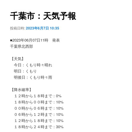
ビ
ゲ
千葉市：天気予報
ー
シ
投稿日時:
2023年6月7日 10:35
ョ
ン
■2023年06月07日11時 発表
千葉県北西部
【天気】
今日：くもり時々晴れ
明日：くもり
明後日：くもり時々雨
【降水確率】
１２時から１８時まで：0%
１８時から００時まで：10%
００時から０６時まで：10%
０６時から１２時まで：10%
１２時から１８時まで：10%
１８時から２４時まで：30%