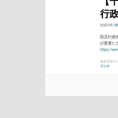
【
ー
行
シ
ョ
ン
投稿日時:
2
防災行政
が変更にな
https://ww
カテゴリー:
リンク