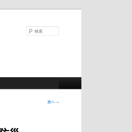
検
索
次へ
→