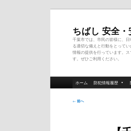
メ
イ
ン
ちばし 安全
コ
千葉市では、市民の皆様に、日
ン
る適切な備えと行動をとってい
テ
情報の提供を行っています。ス
ン
す。ぜひご利用ください。
ツ
へ
移
メ
動
ホーム
防犯情報履歴
イ
ン
投
メ
←
前へ
稿
ニ
ナ
ュ
ビ
ー
ゲ