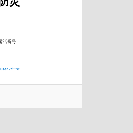
防災
電話番号
。
yuser
パーマ