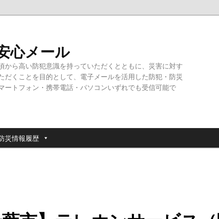
・安心メール
頃から高い防犯意識を持っていただくとともに、災害に対す
ただくことを目的として、電子メールを活用した防犯・防災
マートフォン・携帯電話・パソコンいずれでも受信可能で
防災情報履歴