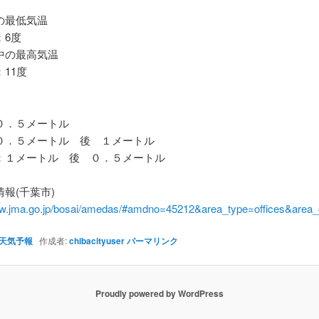
最低気温
6度
の最高気温
11度
．５メートル
．５メートル 後 １メートル
１メートル 後 ０．５メートル
報(千葉市)
ww.jma.go.jp/bosai/amedas/#amdno=45212&area_type=offices&are
天気予報
作成者:
chibacityuser
パーマリンク
Proudly powered by WordPress