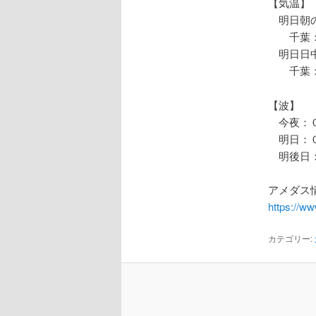
【気温】
明日朝の
千葉：
明日日中
千葉：
【波】
今夜：０
明日：０
明後日：
アメダス情
https://w
カテゴリー: