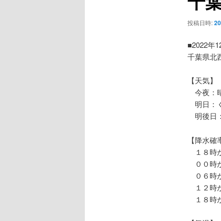
千
ー
シ
投稿日時:
2
ョ
ン
■2022年
千葉県北
【天気】
今夜：晴
明日：く
明後日：
【降水確
１８時か
００時か
０６時か
１２時か
１８時か