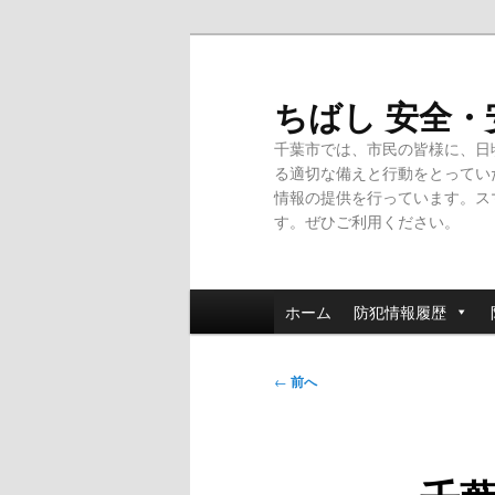
メ
イ
ン
ちばし 安全
コ
千葉市では、市民の皆様に、日
ン
る適切な備えと行動をとってい
テ
情報の提供を行っています。ス
ン
す。ぜひご利用ください。
ツ
へ
移
メ
動
ホーム
防犯情報履歴
イ
ン
投
メ
←
前へ
稿
ニ
ナ
ュ
ビ
ー
ゲ