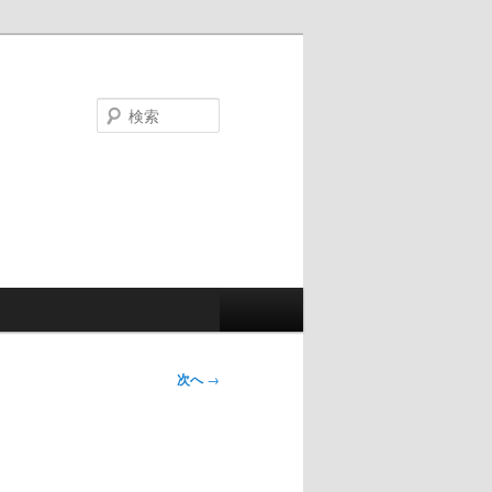
検
索
次へ
→