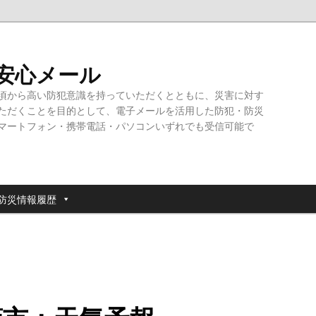
・安心メール
頃から高い防犯意識を持っていただくとともに、災害に対す
ただくことを目的として、電子メールを活用した防犯・防災
マートフォン・携帯電話・パソコンいずれでも受信可能で
防災情報履歴