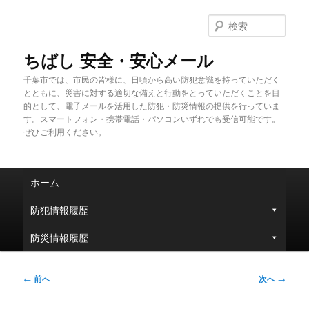
メ
イ
検
ン
索
コ
ちばし 安全・安心メール
ン
千葉市では、市民の皆様に、日頃から高い防犯意識を持っていただく
テ
とともに、災害に対する適切な備えと行動をとっていただくことを目
ン
的として、電子メールを活用した防犯・防災情報の提供を行っていま
ツ
す。スマートフォン・携帯電話・パソコンいずれでも受信可能です。
へ
ぜひご利用ください。
移
動
メ
ホーム
イ
ン
防犯情報履歴
メ
ニ
防災情報履歴
ュ
ー
投
←
前へ
次へ
→
稿
ナ