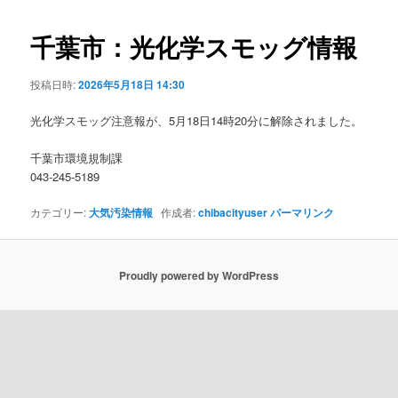
ビ
ゲ
千葉市：光化学スモッグ情報
ー
シ
投稿日時:
2026年5月18日 14:30
ョ
ン
光化学スモッグ注意報が、5月18日14時20分に解除されました。
千葉市環境規制課
043-245-5189
カテゴリー:
大気汚染情報
作成者:
chibacityuser
パーマリンク
Proudly powered by WordPress