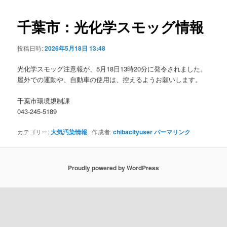
ビ
ゲ
千葉市：光化学スモッグ情報
ー
シ
投稿日時:
2026年5月18日 13:48
ョ
ン
光化学スモッグ注意報が、5月18日13時20分に発令されました。
屋外での運動や、自動車の使用は、控えるようお願いします。
千葉市環境規制課
043-245-5189
カテゴリー:
大気汚染情報
作成者:
chibacityuser
パーマリンク
Proudly powered by WordPress