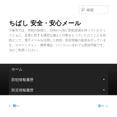
メ
イ
検
ン
索
コ
ちばし 安全・安心メール
ン
千葉市では、市民の皆様に、日頃から高い防犯意識を持っていただく
テ
とともに、災害に対する適切な備えと行動をとっていただくことを目
ン
的として、電子メールを活用した防犯・防災情報の提供を行っていま
ツ
す。スマートフォン・携帯電話・パソコンいずれでも受信可能です。
へ
ぜひご利用ください。
移
動
メ
ホーム
イ
ン
防犯情報履歴
メ
ニ
防災情報履歴
ュ
ー
投
←
前へ
次へ
→
稿
ナ