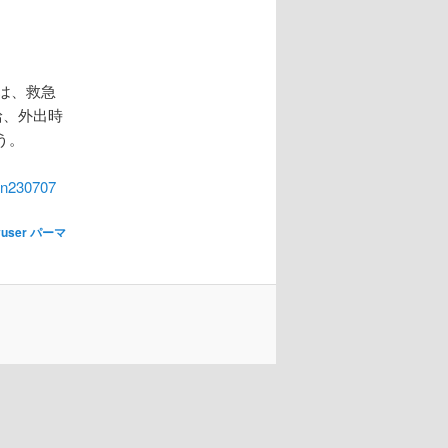
は、救急
給、外出時
う。
?an230707
yuser
パーマ