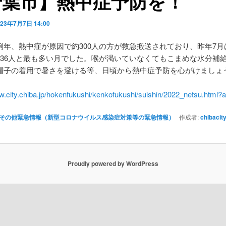
千葉市】熱中症予防を！
023年7月7日 14:00
例年、熱中症が原因で約300人の方が救急搬送されており、昨年7月
136人と最も多い月でした。喉が渇いていなくてもこまめな水分補
帽子の着用で暑さを避ける等、日頃から熱中症予防を心がけましょ
w.city.chiba.jp/hokenfukushi/kenkofukushi/suishin/2022_netsu.html
その他緊急情報（新型コロナウイルス感染症対策等の緊急情報）
作成者:
chibacit
Proudly powered by WordPress