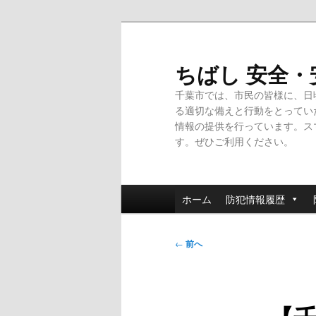
メ
イ
ン
ちばし 安全
コ
千葉市では、市民の皆様に、日
ン
る適切な備えと行動をとってい
テ
情報の提供を行っています。ス
ン
す。ぜひご利用ください。
ツ
へ
移
メ
動
ホーム
防犯情報履歴
イ
ン
投
メ
←
前へ
稿
ニ
ナ
ュ
ビ
ー
ゲ