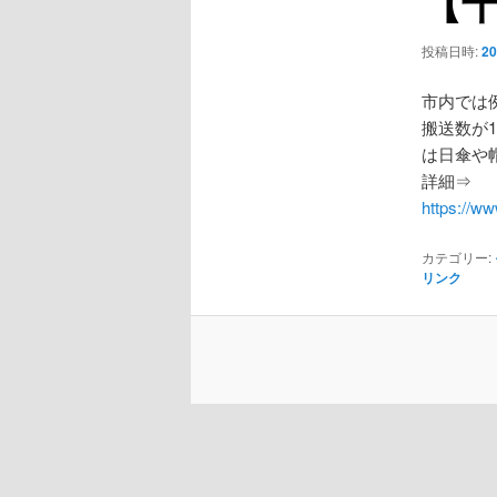
【
ー
シ
投稿日時:
2
ョ
ン
市内では
搬送数が
は日傘や
詳細⇒
https://ww
カテゴリー:
リンク