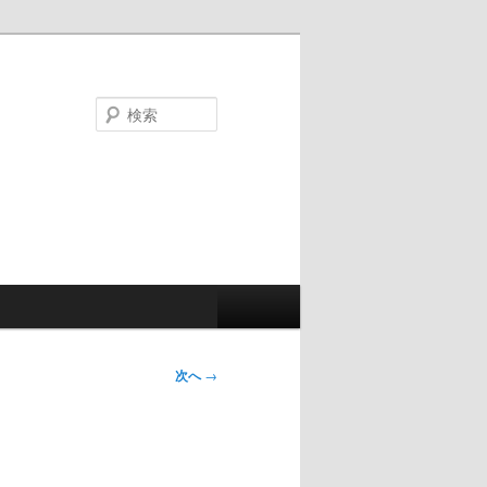
検
索
次へ
→