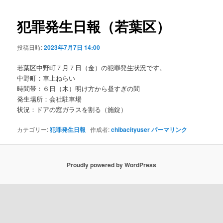
ビ
ゲ
犯罪発生日報（若葉区）
ー
シ
投稿日時:
2023年7月7日 14:00
ョ
ン
若葉区中野町７月７日（金）の犯罪発生状況です。
中野町：車上ねらい
時間帯：６日（木）明け方から昼すぎの間
発生場所：会社駐車場
状況：ドアの窓ガラスを割る（施錠）
カテゴリー:
犯罪発生日報
作成者:
chibacityuser
パーマリンク
Proudly powered by WordPress