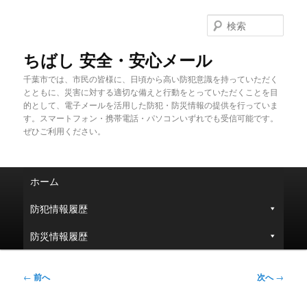
メ
イ
検
ン
索
コ
ちばし 安全・安心メール
ン
千葉市では、市民の皆様に、日頃から高い防犯意識を持っていただく
テ
とともに、災害に対する適切な備えと行動をとっていただくことを目
ン
的として、電子メールを活用した防犯・防災情報の提供を行っていま
ツ
す。スマートフォン・携帯電話・パソコンいずれでも受信可能です。
へ
ぜひご利用ください。
移
動
メ
ホーム
イ
ン
防犯情報履歴
メ
ニ
防災情報履歴
ュ
ー
投
←
前へ
次へ
→
稿
ナ