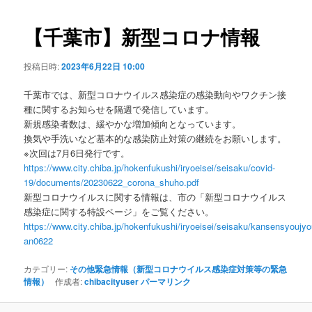
ビ
ゲ
【千葉市】新型コロナ情報
ー
シ
投稿日時:
2023年6月22日 10:00
ョ
ン
千葉市では、新型コロナウイルス感染症の感染動向やワクチン接
種に関するお知らせを隔週で発信しています。
新規感染者数は、緩やかな増加傾向となっています。
換気や手洗いなど基本的な感染防止対策の継続をお願いします。
※次回は7月6日発行です。
https://www.city.chiba.jp/hokenfukushi/iryoeisei/seisaku/covid-
19/documents/20230622_corona_shuho.pdf
新型コロナウイルスに関する情報は、市の「新型コロナウイルス
感染症に関する特設ページ」をご覧ください。
https://www.city.chiba.jp/hokenfukushi/iryoeisei/seisaku/kansensyoujy
an0622
カテゴリー:
その他緊急情報（新型コロナウイルス感染症対策等の緊急
情報）
作成者:
chibacityuser
パーマリンク