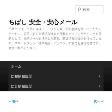
メ
イ
検
ン
索
コ
ちばし 安全・安心メール
ン
千葉市では、市民の皆様に、日頃から高い防犯意識を持っていただく
テ
とともに、災害に対する適切な備えと行動をとっていただくことを目
ン
的として、電子メールを活用した防犯・防災情報の提供を行っていま
ツ
す。スマートフォン・携帯電話・パソコンいずれでも受信可能です。
へ
ぜひご利用ください。
移
動
メ
ホーム
イ
ン
防犯情報履歴
メ
ニ
防災情報履歴
ュ
ー
投
←
前へ
次へ
→
稿
ナ