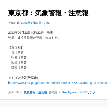
ビ
ゲ
東京都：気象警報・注意報
ー
シ
投稿日時:
2023年6月22日 10:22
ョ
ン
2023年06月22日10時22分 発表
強風・波浪注意報が発表されました。
【東京都】
雷注意報
強風注意報
波浪注意報
濃霧注意報
アメダス情報(千葉市)
https://www.jma.go.jp/bosai/amedas/#amdno=45212&area_type=offic
カテゴリー:
気象警報・注意報
作成者:
chibacityuser
パーマリンク