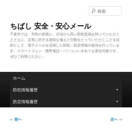
メ
イ
検
ン
索
コ
ちばし 安全・安心メール
ン
千葉市では、市民の皆様に、日頃から高い防犯意識を持っていただく
テ
とともに、災害に対する適切な備えと行動をとっていただくことを目
ン
的として、電子メールを活用した防犯・防災情報の提供を行っていま
ツ
す。スマートフォン・携帯電話・パソコンいずれでも受信可能です。
へ
ぜひご利用ください。
移
動
メ
ホーム
イ
ン
防犯情報履歴
メ
ニ
防災情報履歴
ュ
ー
投
←
前へ
次へ
→
稿
ナ