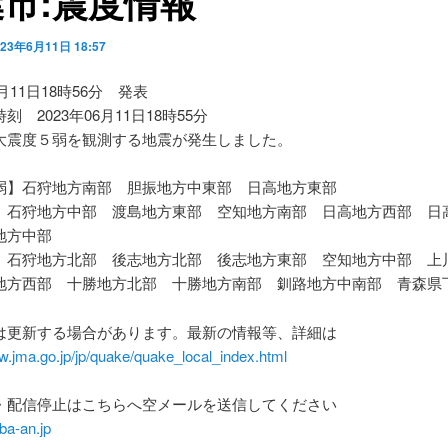
市:震度情報
023年6月11日 18:57
6月11日18時56分 発表
刻 2023年06月11日18時55分
大震度５弱を観測する地震が発生しました。
弱】石狩地方南部 胆振地方中東部 日高地方東部
】石狩地方中部 渡島地方東部 空知地方南部 日高地方西部 日
地方中部
】石狩地方北部 後志地方北部 後志地方東部 空知地方中部 上
地方西部 十勝地方北部 十勝地方南部 釧路地方中南部 青森県
は更新する場合があります。最新の情報等、詳細は
w.jma.go.jp/jp/quake/quake_local_index.html
・配信停止はこちらへ空メールを送信してください
ba-an.jp