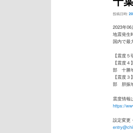
千葉
ー
シ
投稿日時:
2
ョ
ン
2023年0
地震発生時
国内で最
【震度５
【震度４
部 十勝
【震度３
部 胆振
震度情報
https://ww
設定変更
entry@chi