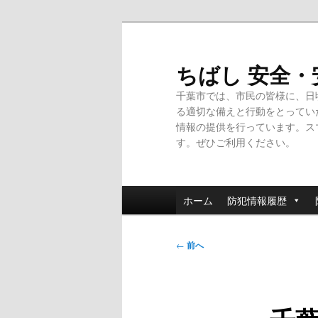
メ
イ
ン
ちばし 安全
コ
千葉市では、市民の皆様に、日
ン
る適切な備えと行動をとってい
テ
情報の提供を行っています。ス
ン
す。ぜひご利用ください。
ツ
へ
移
メ
動
ホーム
防犯情報履歴
イ
ン
投
メ
←
前へ
稿
ニ
ナ
ュ
ビ
ー
ゲ