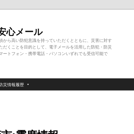
・安心メール
頃から高い防犯意識を持っていただくとともに、災害に対す
ただくことを目的として、電子メールを活用した防犯・防災
マートフォン・携帯電話・パソコンいずれでも受信可能で
防災情報履歴