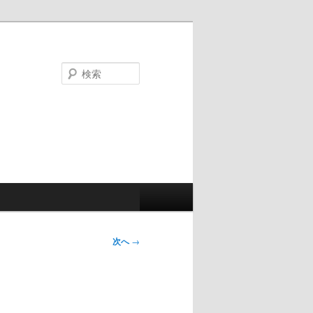
検
索
次へ
→